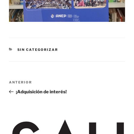
CATEGORÍAS
SIN CATEGORIZAR
Navegación
Entrada
ANTERIOR
de
anterior:
¡Adquisición de interés!
entradas