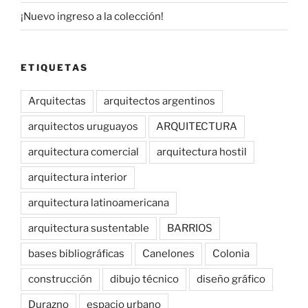
¡Nuevo ingreso a la colección!
ETIQUETAS
Arquitectas
arquitectos argentinos
arquitectos uruguayos
ARQUITECTURA
arquitectura comercial
arquitectura hostil
arquitectura interior
arquitectura latinoamericana
arquitectura sustentable
BARRIOS
bases bibliográficas
Canelones
Colonia
construcción
dibujo técnico
diseño gráfico
Durazno
espacio urbano