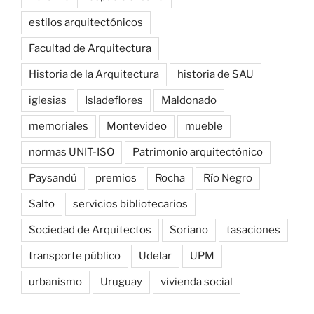
estilos arquitectónicos
Facultad de Arquitectura
Historia de la Arquitectura
historia de SAU
iglesias
Isladeflores
Maldonado
memoriales
Montevideo
mueble
normas UNIT-ISO
Patrimonio arquitectónico
Paysandú
premios
Rocha
Río Negro
Salto
servicios bibliotecarios
Sociedad de Arquitectos
Soriano
tasaciones
transporte público
Udelar
UPM
urbanismo
Uruguay
vivienda social