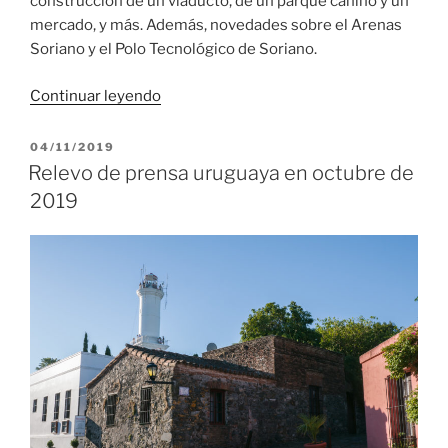
construcción de un viaducto, de un parque canino y un
mercado, y más. Además, novedades sobre el Arenas
Soriano y el Polo Tecnológico de Soriano.
«Relevo
Continuar leyendo
de
prensa
PUBLICADO
04/11/2019
EL
uruguaya
Relevo de prensa uruguaya en octubre de
en
2019
noviembre
de
2019»