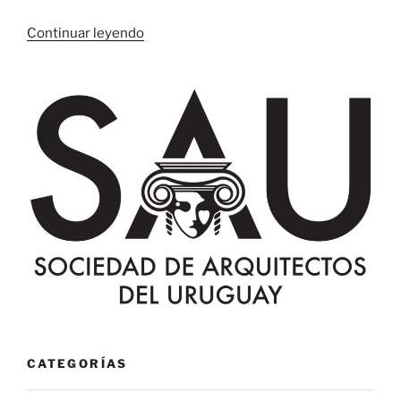
«Relevo
Continuar leyendo
de
prensa
uruguaya
en
julio
de
2019»
CATEGORÍAS