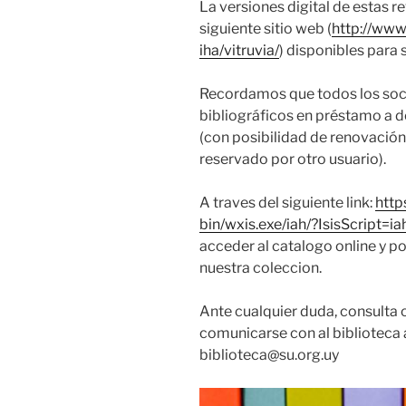
La versiones digital de estas r
siguiente sitio web (
http://www
iha/vitruvia/
) disponibles para 
Recordamos que todos los soci
bibliográficos en préstamo a d
(con posibilidad de renovación
reservado por otro usuario).
A traves del siguiente link:
http
bin/wxis.exe/iah/?IsisScript
acceder al catalogo online y p
nuestra coleccion.
Ante cualquier duda, consulta
comunicarse con al biblioteca a
biblioteca@su.org.uy