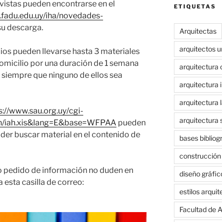
evistas pueden encontrarse en el
ETIQUETAS
.fadu.edu.uy/iha/novedades-
su descarga.
Arquitectas
arquitectos 
os pueden llevarse hasta 3 materiales
omicilio por una duración de 1 semana
arquitectura 
 siempre que ninguno de ellos sea
arquitectura i
arquitectura 
s://www.sau.org.uy/cgi-
arquitectura 
=iah/iah.xis&lang=E&base=WFPAA
pueden
oder buscar material en el contenido de
bases bibliog
construcción
 o pedido de información no duden en
diseño gráfic
 esta casilla de correo:
estilos arqui
Facultad de A