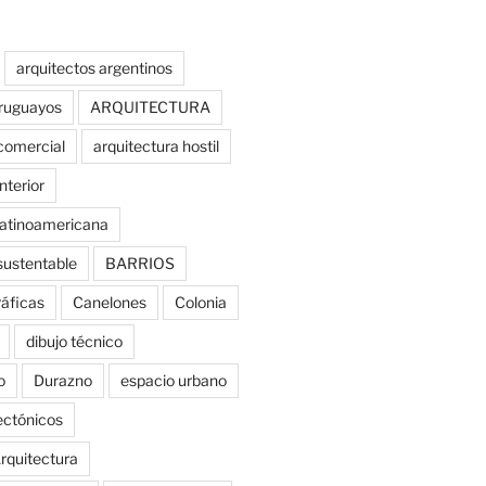
arquitectos argentinos
uruguayos
ARQUITECTURA
comercial
arquitectura hostil
nterior
latinoamericana
sustentable
BARRIOS
ráficas
Canelones
Colonia
dibujo técnico
o
Durazno
espacio urbano
tectónicos
rquitectura