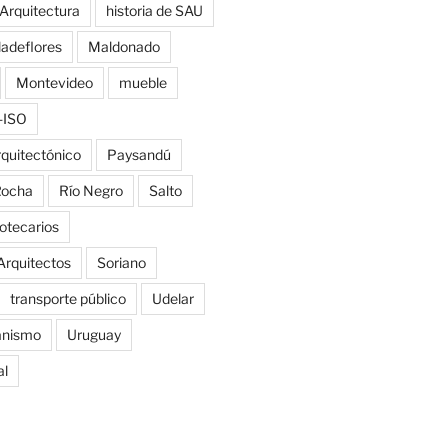
 Arquitectura
historia de SAU
ladeflores
Maldonado
Montevideo
mueble
-ISO
rquitectónico
Paysandú
ocha
Río Negro
Salto
iotecarios
Arquitectos
Soriano
transporte público
Udelar
anismo
Uruguay
al