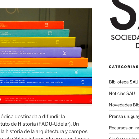
CATEGORÍAS
Biblioteca SAU
Noticias SAU
Novedades Bibl
Prensa urugua
iódica destinada a difundir la
ituto de Historia (FADU-Udelar). Un
Recursos onlin
 la historia de la arquitectura y campos
 y al público interesado en estos temas.