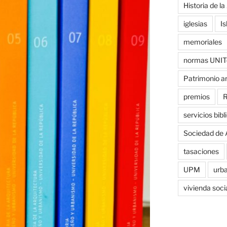
Historia de la
iglesias
Is
memoriales
normas UNIT
Patrimonio a
premios
R
servicios bibl
Sociedad de 
tasaciones
UPM
urb
vivienda soci