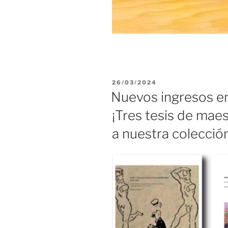
PUBLICADO
26/03/2024
EL
Nuevos ingresos en 
¡Tres tesis de mae
a nuestra colección