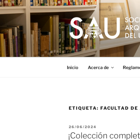
Saltar
al
contenido
Inicio
Acerca de
Reglam
ETIQUETA:
FACULTAD DE
PUBLICADO
26/06/2024
EL
¡Colección completa