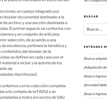
Sin Categoriza
secciones: un cuerpo integrado por
BUSCAR
, un dossier documental destinado a la
al de archivo y una sección destinada a
Buscar
vistas. El primer espacio se conforma con
por:
xternos y un conjunto de artículos
rior selección, de acuerdo a una
 de excelencia, pertinencia temática y
ENTRADAS R
 contenidos del dossier, de la
evistas se definen en cada caso por el
¡Nueva adquisic
material a incluir y la autoría de los
¡Adquisición de 
aído de
edades-iha/vitruvia/)
¡Nuevo ingreso 
¡Novedad biblio
 contamos con la colección completa
as a la cortesía de la FADU) y se
¡Nuevo ingreso 
 prestadas a todos los socios de SAU.