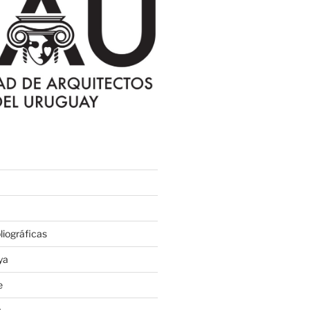
iográficas
ya
e