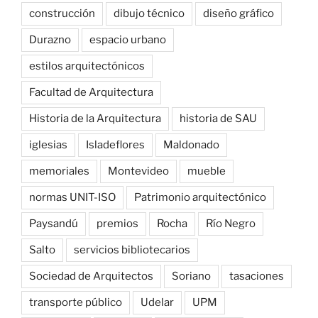
construcción
dibujo técnico
diseño gráfico
Durazno
espacio urbano
estilos arquitectónicos
Facultad de Arquitectura
Historia de la Arquitectura
historia de SAU
iglesias
Isladeflores
Maldonado
memoriales
Montevideo
mueble
normas UNIT-ISO
Patrimonio arquitectónico
Paysandú
premios
Rocha
Río Negro
Salto
servicios bibliotecarios
Sociedad de Arquitectos
Soriano
tasaciones
transporte público
Udelar
UPM