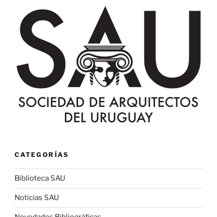
uruguaya
en
octubre
de
2019»
CATEGORÍAS
Biblioteca SAU
Noticias SAU