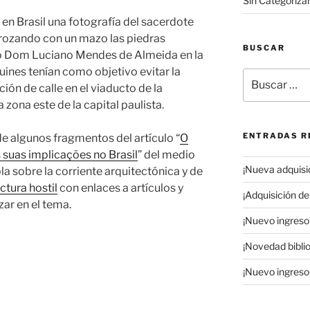
Sin Categoriza
 en Brasil una fotografía del sacerdote
strozando con un mazo las piedras
BUSCAR
do Dom Luciano Mendes de Almeida en la
ines tenían como objetivo evitar la
Buscar
ión de calle en el viaducto de la
por:
 zona este de la capital paulista.
ENTRADAS R
 algunos fragmentos del artículo “
O
s suas implicações no Brasil
” del medio
¡Nueva adquisic
la sobre la corriente arquitectónica y de
ctura hostil
con enlaces a artículos y
¡Adquisición de 
zar en el tema.
¡Nuevo ingreso 
ra
¡Novedad biblio
¡Nuevo ingreso 