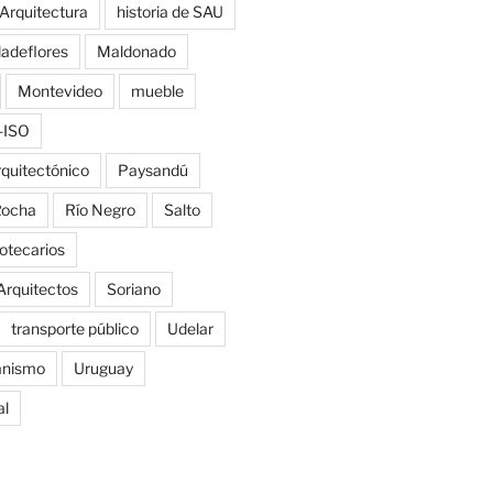
 Arquitectura
historia de SAU
ladeflores
Maldonado
Montevideo
mueble
-ISO
rquitectónico
Paysandú
ocha
Río Negro
Salto
iotecarios
Arquitectos
Soriano
transporte público
Udelar
anismo
Uruguay
al