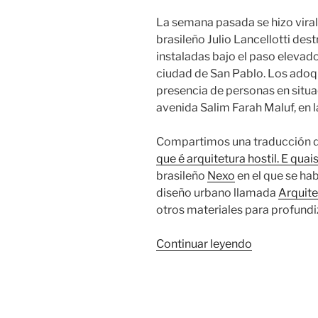
La semana pasada se hizo viral
brasileño Julio Lancellotti de
instaladas bajo el paso eleva
ciudad de San Pablo. Los adoqu
presencia de personas en situac
avenida Salim Farah Maluf, en la
Compartimos una traducción de
que é arquitetura hostil. E quai
brasileño
Nexo
en el que se hab
diseño urbano llamada
Arquite
otros materiales para profundi
«Arquitectu
Continuar leyendo
hostil»