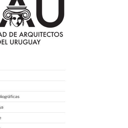
iográficas
ya
e