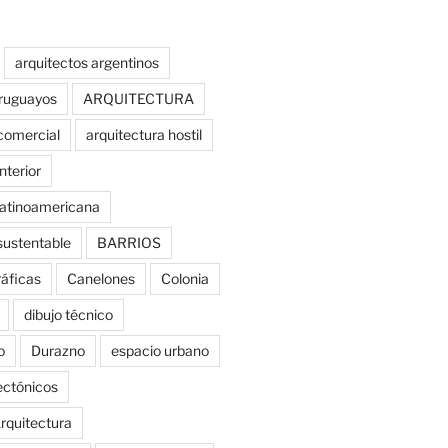
arquitectos argentinos
uruguayos
ARQUITECTURA
comercial
arquitectura hostil
nterior
latinoamericana
sustentable
BARRIOS
ráficas
Canelones
Colonia
dibujo técnico
o
Durazno
espacio urbano
tectónicos
rquitectura