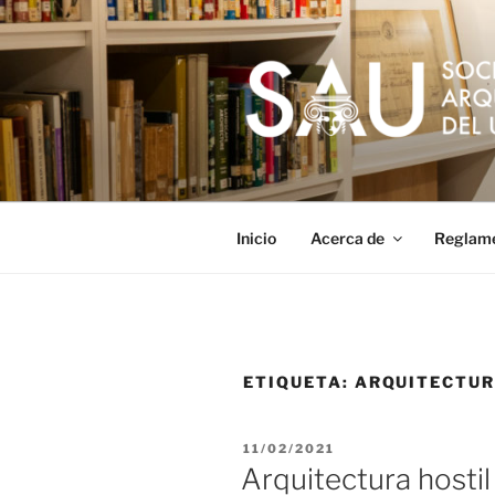
Saltar
al
contenido
Inicio
Acerca de
Reglam
ETIQUETA:
ARQUITECTUR
PUBLICADO
11/02/2021
EL
Arquitectura hostil