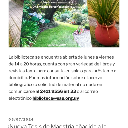
La biblioteca se encuentra abierta de lunes a viernes
de 14 a 20 horas, cuenta con gran variedad de libros y
revistas tanto para consulta en sala o para préstamo a
domicilio. Por mas información sobre el acervo
bibliográfico o solicitud de material no dude en
comunicarse al
2411 9556 int 33
o al correo
electrónico
biblioteca@sau.org.uy
PUBLICADO
05/07/2024
EL
¡Nueva Tesis de Maestría añadida a la