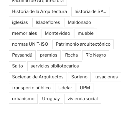
Facultad de Arquitectura
Historia de la Arquitectura
historia de SAU
iglesias
Isladeflores
Maldonado
memoriales
Montevideo
mueble
normas UNIT-ISO
Patrimonio arquitectónico
Paysandú
premios
Rocha
Río Negro
Salto
servicios bibliotecarios
Sociedad de Arquitectos
Soriano
tasaciones
transporte público
Udelar
UPM
urbanismo
Uruguay
vivienda social