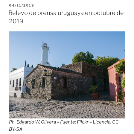
prensa
PUBLICADO
04/11/2019
EL
uruguaya
Relevo de prensa uruguaya en octubre de
en
2019
enero
de
2020»
Ph. Edgardo W. Olivera – Fuente:
Flickr
– Licencia: CC
BY-SA