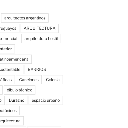
arquitectos argentinos
uruguayos
ARQUITECTURA
comercial
arquitectura hostil
nterior
latinoamericana
sustentable
BARRIOS
ráficas
Canelones
Colonia
dibujo técnico
o
Durazno
espacio urbano
tectónicos
rquitectura