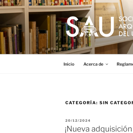
Saltar
al
contenido
Inicio
Acerca de
Reglam
CATEGORÍA:
SIN CATEGO
PUBLICADO
20/12/2024
EL
¡Nueva adquisición 