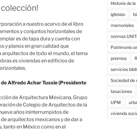
Historia de la
 colección!
iglesias
Is
poración a nuestro acervo de el libro
memoriales
tamentos y conjuntos horizontales de
normas UNIT
emplar es de tapa dura y cuenta con
os y planos en gran calidad que
Patrimonio a
 a arquitectos de todo el mundo, el tema
premios
R
obras es viviendas en edificios de
orizontales.
servicios bibl
Sociedad de 
o de Alfredo Achar Tussie (Presidente
tasaciones
ección de Arquitectura Mexicana, Grupo
UPM
urb
ración de Colegio de Arquitectos de la
nueve años ininterrumpidos de
vivienda soci
 de arquitectos mexicanos y de dar a
, tanto en México como en el