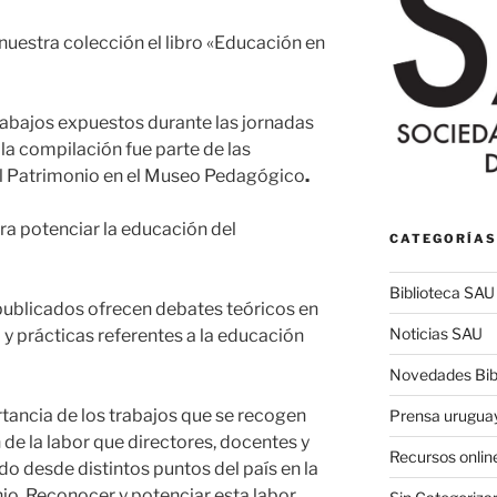
nuestra colección el libro «Educación en
rabajos expuestos durante las jornadas
a compilación fue parte de las
del Patrimonio en el Museo Pedagógico
.
ara potenciar la educación del
CATEGORÍAS
Biblioteca SAU
publicados ofrecen debates teóricos en
Noticias SAU
 y prácticas referentes a la educación
Novedades Bibl
ancia de los trabajos que se recogen
Prensa urugua
 de la labor que directores, docentes y
Recursos onlin
do desde distintos puntos del país en la
io. Reconocer y potenciar esta labor,