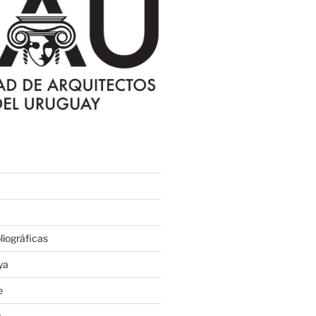
iográficas
ya
e