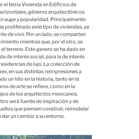
o el tema Vivienda en Edificios de
orizontales, géneros arquitectónicos
an auge y popularidad. Principalmente
a proliferado este tipo de viviendas, ya
te de vivir. Por un lado, se comparten
imiento mientras que, por el otro, se
 el terreno. Este genero se ha dado en
da de interés social, para la de interés
esidencias de lujo. La colección de
x, en sus distintas reimpresiones a
 un hito en la historia, tanto en la
ibros de arte se refiere, como en la
bajos de los arquitectos mexicanos.
bro será fuente de inspiración y de
ellos que piensen construir, remodelar
 dar un cambio a su entorno.