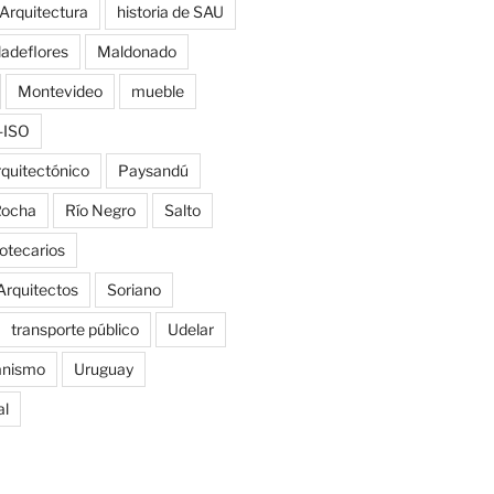
 Arquitectura
historia de SAU
ladeflores
Maldonado
Montevideo
mueble
-ISO
rquitectónico
Paysandú
ocha
Río Negro
Salto
iotecarios
Arquitectos
Soriano
transporte público
Udelar
anismo
Uruguay
al