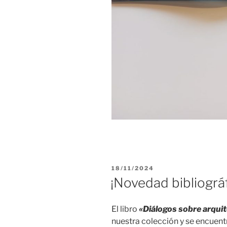
PUBLICADO
18/11/2024
EL
¡Novedad bibliográf
El libro
«Diálogos sobre arquit
nuestra colección y se encuent