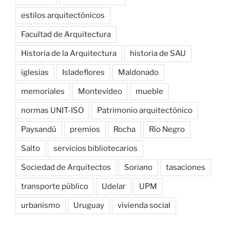
estilos arquitectónicos
Facultad de Arquitectura
Historia de la Arquitectura
historia de SAU
iglesias
Isladeflores
Maldonado
memoriales
Montevideo
mueble
normas UNIT-ISO
Patrimonio arquitectónico
Paysandú
premios
Rocha
Río Negro
Salto
servicios bibliotecarios
Sociedad de Arquitectos
Soriano
tasaciones
transporte público
Udelar
UPM
urbanismo
Uruguay
vivienda social