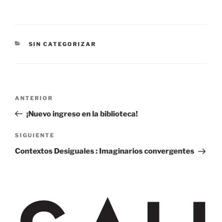
CATEGORÍAS
SIN CATEGORIZAR
Navegación
Entrada
ANTERIOR
de
anterior:
¡Nuevo ingreso en la biblioteca!
entradas
Siguiente
SIGUIENTE
entrada
Contextos Desiguales : Imaginarios convergentes