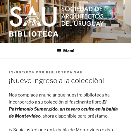
Saltar
al
contenido
BIBLIOTECA
Menú
PUBLICADO
19/09/2024
POR
BIBLIOTECA SAU
EL
¡Nuevo ingreso a la colección!
Nos complace anunciar que nuestra biblioteca ha
incorporado a su colección el fascinante libro
El
Patrimonio Sumergido, un tesoro oculto en la bahía
de Montevideo
, ahora disponible para préstamo.
«¿Sabía usted que en la bahía de Montevideo existe