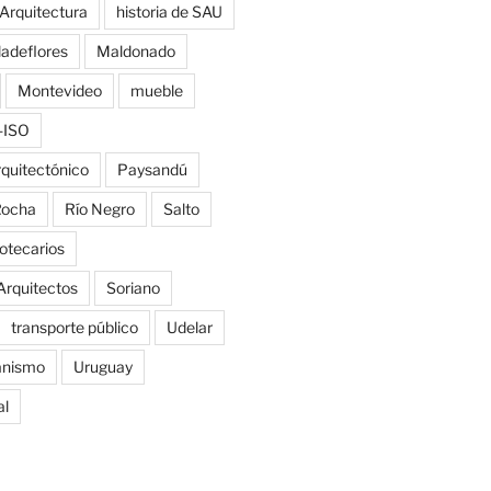
 Arquitectura
historia de SAU
ladeflores
Maldonado
Montevideo
mueble
-ISO
rquitectónico
Paysandú
ocha
Río Negro
Salto
iotecarios
Arquitectos
Soriano
transporte público
Udelar
anismo
Uruguay
al