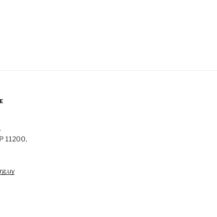
E
.
CP 11200,
rg.uy