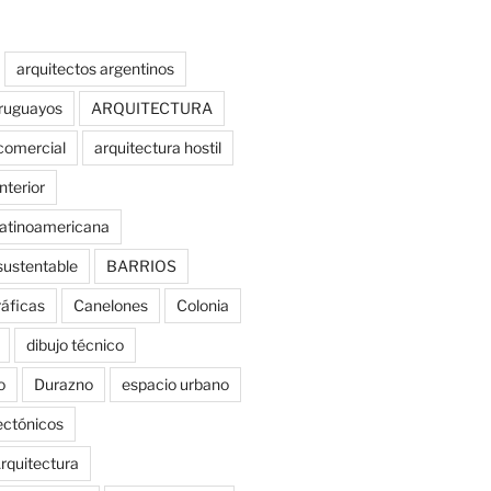
arquitectos argentinos
uruguayos
ARQUITECTURA
comercial
arquitectura hostil
nterior
latinoamericana
sustentable
BARRIOS
ráficas
Canelones
Colonia
dibujo técnico
o
Durazno
espacio urbano
tectónicos
rquitectura