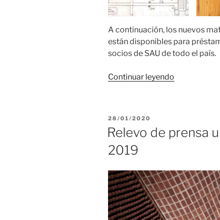
A continuación, los nuevos mat
están disponibles para préstam
socios de SAU de todo el país.
«Nuevos
Continuar leyendo
ingresos
al
catálogo
PUBLICADO
28/01/2020
de
EL
Relevo de prensa 
Biblioteca
2019
SAU»