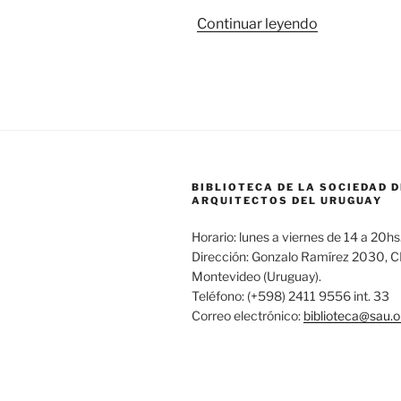
«Relevo
Continuar leyendo
de
prensa
uruguaya
en
diciembre
de
2019»
BIBLIOTECA DE LA SOCIEDAD D
ARQUITECTOS DEL URUGUAY
Horario: lunes a viernes de 14 a 20hs
Dirección: Gonzalo Ramírez 2030, 
Montevideo (Uruguay).
Teléfono: (+598) 2411 9556 int. 33
Correo electrónico:
biblioteca@sau.o