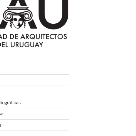
iográficas
ya
e