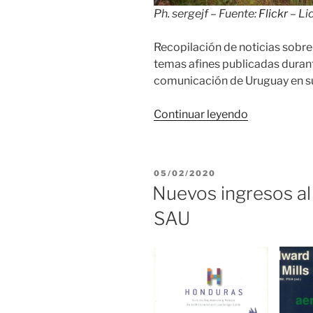
Ph. sergejf – Fuente:
Flickr
– Li
Recopilación de noticias sobre
temas afines publicadas duran
comunicación de Uruguay en su
«Relevo
Continuar leyendo
de
prensa
uruguaya
PUBLICADO
05/02/2020
en
EL
Nuevos ingresos al
enero
SAU
de
2020»