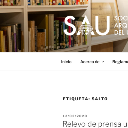
Saltar
al
contenido
Inicio
Acerca de
Reglam
ETIQUETA:
SALTO
PUBLICADO
13/02/2020
EL
Relevo de prensa 