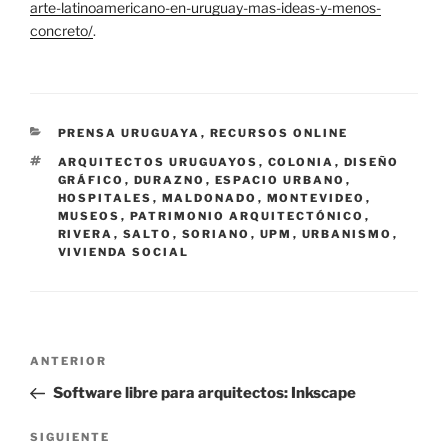
arte-latinoamericano-en-uruguay-mas-ideas-y-menos-
concreto/
.
CATEGORÍAS
PRENSA URUGUAYA
,
RECURSOS ONLINE
ETIQUETAS
ARQUITECTOS URUGUAYOS
,
COLONIA
,
DISEÑO
GRÁFICO
,
DURAZNO
,
ESPACIO URBANO
,
HOSPITALES
,
MALDONADO
,
MONTEVIDEO
,
MUSEOS
,
PATRIMONIO ARQUITECTÓNICO
,
RIVERA
,
SALTO
,
SORIANO
,
UPM
,
URBANISMO
,
VIVIENDA SOCIAL
Navegación
Entrada
ANTERIOR
de
anterior:
Software libre para arquitectos: Inkscape
entradas
Siguiente
SIGUIENTE