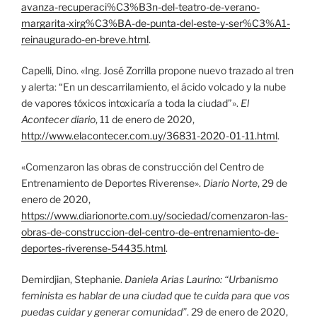
avanza-recuperaci%C3%B3n-del-teatro-de-verano-
margarita-xirg%C3%BA-de-punta-del-este-y-ser%C3%A1-
reinaugurado-en-breve.html
.
Capelli, Dino. «Ing. José Zorrilla propone nuevo trazado al tren
y alerta: “En un descarrilamiento, el ácido volcado y la nube
de vapores tóxicos intoxicaría a toda la ciudad”».
El
Acontecer diario
, 11 de enero de 2020,
http://www.elacontecer.com.uy/36831-2020-01-11.html
.
«Comenzaron las obras de construcción del Centro de
Entrenamiento de Deportes Riverense».
Diario Norte
, 29 de
enero de 2020,
https://www.diarionorte.com.uy/sociedad/comenzaron-las-
obras-de-construccion-del-centro-de-entrenamiento-de-
deportes-riverense-54435.html
.
Demirdjian, Stephanie.
Daniela Arias Laurino: “Urbanismo
feminista es hablar de una ciudad que te cuida para que vos
puedas cuidar y generar comunidad”
. 29 de enero de 2020,