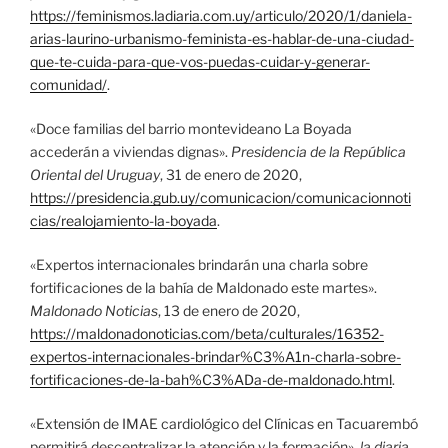
https://feminismos.ladiaria.com.uy/articulo/2020/1/daniela-
arias-laurino-urbanismo-feminista-es-hablar-de-una-ciudad-
que-te-cuida-para-que-vos-puedas-cuidar-y-generar-
comunidad/
.
«Doce familias del barrio montevideano La Boyada
accederán a viviendas dignas».
Presidencia de la República
Oriental del Uruguay
, 31 de enero de 2020,
https://presidencia.gub.uy/comunicacion/comunicacionnoti
cias/realojamiento-la-boyada
.
«Expertos internacionales brindarán una charla sobre
fortificaciones de la bahía de Maldonado este martes».
Maldonado Noticias
, 13 de enero de 2020,
https://maldonadonoticias.com/beta/culturales/16352-
expertos-internacionales-brindar%C3%A1n-charla-sobre-
fortificaciones-de-la-bah%C3%ADa-de-maldonado.html
.
«Extensión de IMAE cardiológico del Clínicas en Tacuarembó
permitirá descentralizar la atención y la formación».
la diaria
,