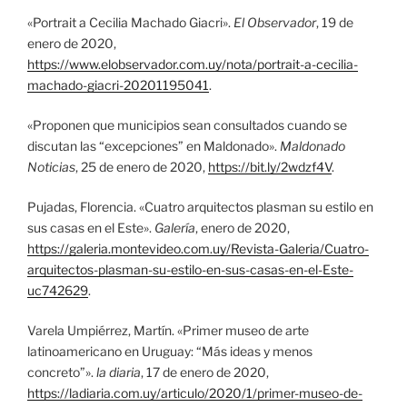
«Portrait a Cecilia Machado Giacri».
El Observador
, 19 de
enero de 2020,
https://www.elobservador.com.uy/nota/portrait-a-cecilia-
machado-giacri-20201195041
.
«Proponen que municipios sean consultados cuando se
discutan las “excepciones” en Maldonado».
Maldonado
Noticias
, 25 de enero de 2020,
https://bit.ly/2wdzf4V
.
Pujadas, Florencia. «Cuatro arquitectos plasman su estilo en
sus casas en el Este».
Galería
, enero de 2020,
https://galeria.montevideo.com.uy/Revista-Galeria/Cuatro-
arquitectos-plasman-su-estilo-en-sus-casas-en-el-Este-
uc742629
.
Varela Umpiérrez, Martín. «Primer museo de arte
latinoamericano en Uruguay: “Más ideas y menos
concreto”».
la diaria
, 17 de enero de 2020,
https://ladiaria.com.uy/articulo/2020/1/primer-museo-de-