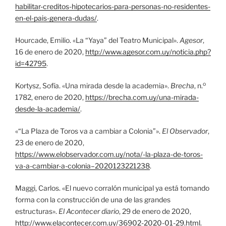
habilitar-creditos-hipotecarios-para-personas-no-residentes-
en-el-pais-genera-dudas/
.
Hourcade, Emilio. «La “Yaya” del Teatro Municipal».
Agesor
,
16 de enero de 2020,
http://www.agesor.com.uy/noticia.php?
id=42795
.
o
Kortysz, Sofía. «Una mirada desde la academia».
Brecha
, n.
1782, enero de 2020,
https://brecha.com.uy/una-mirada-
desde-la-academia/
.
«“La Plaza de Toros va a cambiar a Colonia”».
El Observador
,
23 de enero de 2020,
https://www.elobservador.com.uy/nota/-la-plaza-de-toros-
va-a-cambiar-a-colonia–2020123221238
.
Maggi, Carlos. «El nuevo corralón municipal ya está tomando
forma con la construcción de una de las grandes
estructuras».
El Acontecer diario
, 29 de enero de 2020,
http://www.elacontecer.com.uy/36902-2020-01-29.html
.