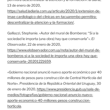
13 de enero de 2020,
https://salud.ladiaria.com.uy/articulo/2020/1/extension-de-
imae-cardiologico-del-clinicas-en-tacuarembo-permitira-
descentralizar-la-atencion-y-la-formacion/
.
Galliazzi, Stephanie. «Autor del mural de Bomberos: “Si a la
sociedad le importa (una obra) hay que conservarla”».
El
Observador
, 22 de enero de 2020,
https://www.elobservador.com.uy/nota/autor-del-mural-de-
bomberos-si-a-la-sociedad-le-importa-una-obra-hay-que-
conservarla–20201221659
.
«Gobierno nacional anunció nuevo aporte económico por 40
millones de pesos para construcción de Central Hortícola del
Norte».
Presidencia de la República Oriental del Uruguay
, 30
de enero de 2020,
https://www.presidencia.gub.uy/sala-de-
medios/fotografias/gobierno-nacional-anuncio-nuevo-
aporte-economico-40-millones-pesos-construccion-
horticola
.