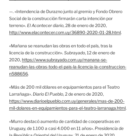
—. «Intendencia de Durazno junto al gremio y Fondo Obrero
Social de la construcción firmarán carta intención por
terreno».
El Acontecer diario
, 28 de enero de 2020,
http://www.elacontecer.com.uy/36890-2020-01-28.html
.
«Mañana se reanudan las obras en todo el país, tras la
licencia de la construcción».
Subrayado
, 12 de enero de
2020,
https://www.subrayado.com.uy/manana-se-
reanudan-las-obras-todo-el-pais-la-licencia-la-construccion-
n588656
.
«Más de 200 mil dólares en equipamientos para el Teatro
Larrañaga».
Diario El Pueblo
, 2 de enero de 2020,
https://www.diarioelpueblo.com.uy/generales/mas-de-200-
mil-dolares-en-equipamientos-para-el-teatro-larranaga.html
.
«Murro destacó aumento de cantidad de cooperativas en
Uruguay, de 1.100 a casi 4.000 en 11 años».
Presidencia de
la República Oriental del Uruguay
, 21 de enero de 2020,