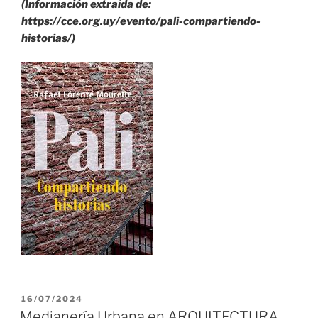
(Información extraída de:
https://cce.org.uy/evento/pali-compartiendo-
historias/)
PUBLICADO
16/07/2024
EL
Medianería Urbana en ARQUITECTURA