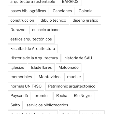
arquitectura sustentable
BARRIOS
bases bibliográficas
Canelones
Colonia
construcción
dibujo técnico
diseño gráfico
Durazno
espacio urbano
estilos arquitectónicos
Facultad de Arquitectura
Historia de la Arquitectura
historia de SAU
iglesias
Isladeflores
Maldonado
memoriales
Montevideo
mueble
normas UNIT-ISO
Patrimonio arquitectónico
Paysandú
premios
Rocha
Río Negro
Salto
servicios bibliotecarios