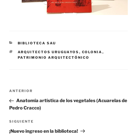
CATEGORÍAS
BIBLIOTECA SAU
ETIQUETAS
ARQUITECTOS URUGUAYOS
,
COLONIA
,
PATRIMONIO ARQUITECTÓNICO
Navegación
Entrada
ANTERIOR
de
anterior:
Anatomía artística de los vegetales (Acuarelas de
entradas
Pedro Cracco)
Siguiente
SIGUIENTE
entrada
¡Nuevo ingreso en la biblioteca!