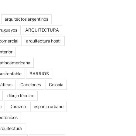
arquitectos argentinos
uruguayos
ARQUITECTURA
comercial
arquitectura hostil
nterior
latinoamericana
sustentable
BARRIOS
ráficas
Canelones
Colonia
dibujo técnico
o
Durazno
espacio urbano
tectónicos
rquitectura