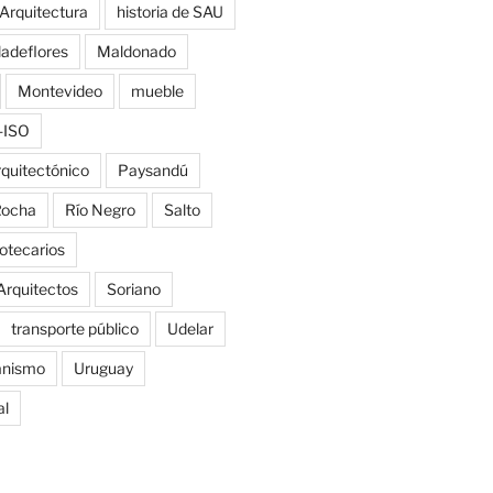
 Arquitectura
historia de SAU
ladeflores
Maldonado
Montevideo
mueble
-ISO
rquitectónico
Paysandú
ocha
Río Negro
Salto
iotecarios
Arquitectos
Soriano
transporte público
Udelar
anismo
Uruguay
al