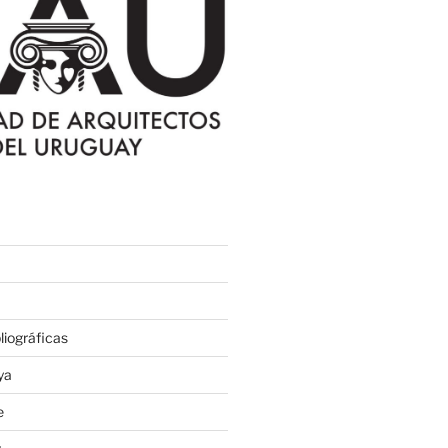
iográficas
ya
e