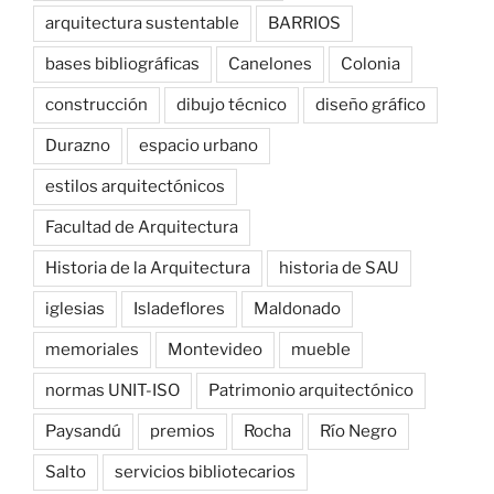
arquitectura sustentable
BARRIOS
bases bibliográficas
Canelones
Colonia
construcción
dibujo técnico
diseño gráfico
Durazno
espacio urbano
estilos arquitectónicos
Facultad de Arquitectura
Historia de la Arquitectura
historia de SAU
iglesias
Isladeflores
Maldonado
memoriales
Montevideo
mueble
normas UNIT-ISO
Patrimonio arquitectónico
Paysandú
premios
Rocha
Río Negro
Salto
servicios bibliotecarios