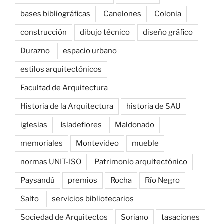
bases bibliográficas
Canelones
Colonia
construcción
dibujo técnico
diseño gráfico
Durazno
espacio urbano
estilos arquitectónicos
Facultad de Arquitectura
Historia de la Arquitectura
historia de SAU
iglesias
Isladeflores
Maldonado
memoriales
Montevideo
mueble
normas UNIT-ISO
Patrimonio arquitectónico
Paysandú
premios
Rocha
Río Negro
Salto
servicios bibliotecarios
Sociedad de Arquitectos
Soriano
tasaciones