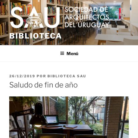
Saltar
al
contenido
BIBLIOTECA
Menú
PUBLICADO
26/12/2019
POR
BIBLIOTECA SAU
EL
Saludo de fin de año