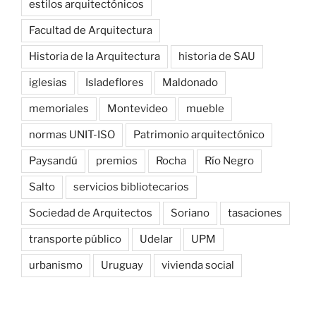
estilos arquitectónicos
Facultad de Arquitectura
Historia de la Arquitectura
historia de SAU
iglesias
Isladeflores
Maldonado
memoriales
Montevideo
mueble
normas UNIT-ISO
Patrimonio arquitectónico
Paysandú
premios
Rocha
Río Negro
Salto
servicios bibliotecarios
Sociedad de Arquitectos
Soriano
tasaciones
transporte público
Udelar
UPM
urbanismo
Uruguay
vivienda social