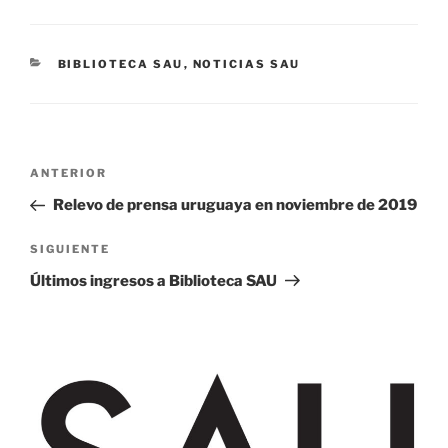
CATEGORÍAS
BIBLIOTECA SAU
,
NOTICIAS SAU
Navegación
Entrada
ANTERIOR
de
anterior:
Relevo de prensa uruguaya en noviembre de 2019
entradas
Siguiente
SIGUIENTE
entrada
Últimos ingresos a Biblioteca SAU