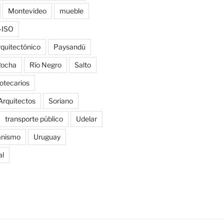
Montevideo
mueble
-ISO
rquitectónico
Paysandú
ocha
Río Negro
Salto
iotecarios
Arquitectos
Soriano
transporte público
Udelar
anismo
Uruguay
al