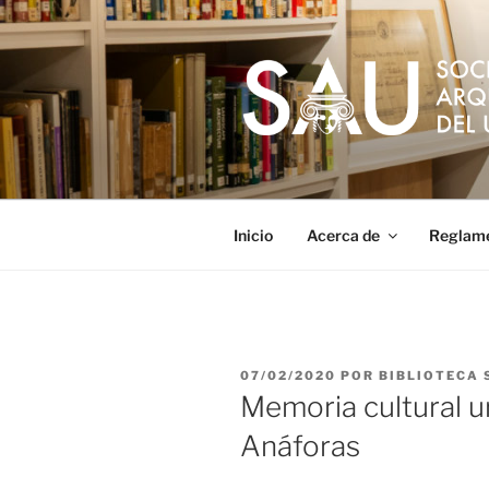
Saltar
al
contenido
Inicio
Acerca de
Reglam
PUBLICADO
07/02/2020
POR
BIBLIOTECA 
EL
Memoria cultural u
Anáforas