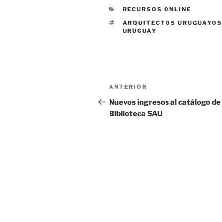
CATEGORÍAS
RECURSOS ONLINE
ETIQUETAS
ARQUITECTOS URUGUAYO
URUGUAY
Navegación
Entrada
ANTERIOR
de
anterior:
Nuevos ingresos al catálogo de
Biblioteca SAU
entradas