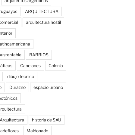
arquitectos argentinos
uruguayos
ARQUITECTURA
comercial
arquitectura hostil
nterior
latinoamericana
sustentable
BARRIOS
ráficas
Canelones
Colonia
dibujo técnico
o
Durazno
espacio urbano
tectónicos
rquitectura
 Arquitectura
historia de SAU
ladeflores
Maldonado