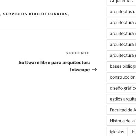
Arquitectas
arquitectos 
S
,
SERVICIOS BIBLIOTECARIOS
,
arquitectura 
arquitectura i
arquitectura 
SIGUIENTE
Siguiente
arquitectura 
entrada
Software libre para arquitectos:
bases bibliog
Inkscape
construcción
diseño gráfic
estilos arqui
Facultad de A
Historia de la
iglesias
Is