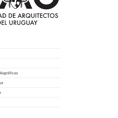
iográficas
ya
e
r