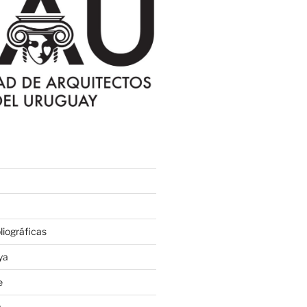
iográficas
ya
e