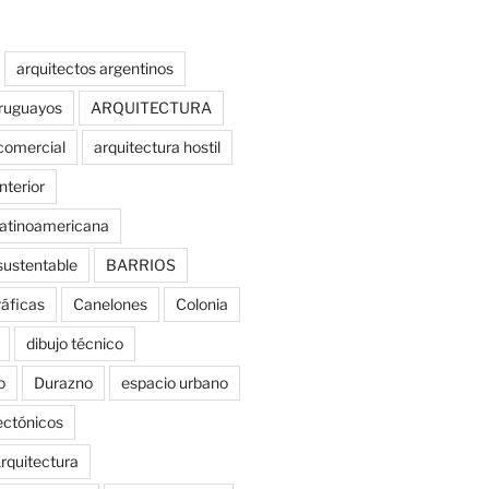
arquitectos argentinos
uruguayos
ARQUITECTURA
comercial
arquitectura hostil
nterior
latinoamericana
sustentable
BARRIOS
ráficas
Canelones
Colonia
dibujo técnico
o
Durazno
espacio urbano
tectónicos
rquitectura