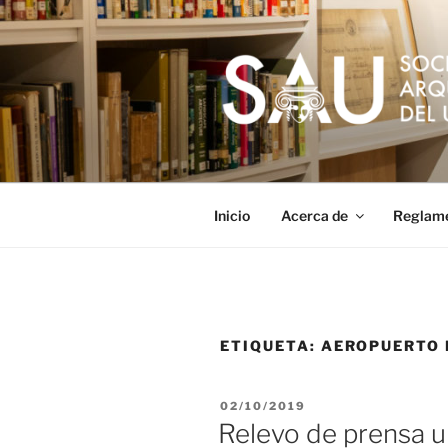
Saltar
al
contenido
Inicio
Acerca de
Reglam
ETIQUETA:
AEROPUERTO 
PUBLICADO
02/10/2019
EL
Relevo de prensa 