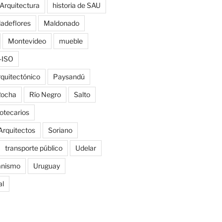
 Arquitectura
historia de SAU
ladeflores
Maldonado
Montevideo
mueble
-ISO
rquitectónico
Paysandú
ocha
Río Negro
Salto
iotecarios
Arquitectos
Soriano
transporte público
Udelar
anismo
Uruguay
al