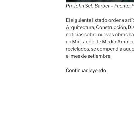
Ph. John Seb Barber – Fuente:
F
El siguiente listado ordena ar
Arquitectura, Construcción, Di
noticias sobre nuevas obras ha
un Ministerio de Medio Ambiente
reciclados, se compendia aquel
el mes de setiembre.
«Relevo
Continuar leyendo
de
prensa
uruguaya
en
setiembre
de
2019»