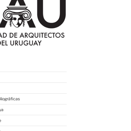
iográficas
ya
e