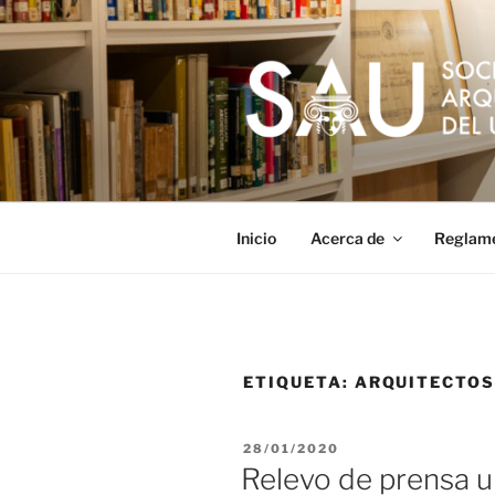
Saltar
al
contenido
Inicio
Acerca de
Reglam
ETIQUETA:
ARQUITECTOS
PUBLICADO
28/01/2020
EL
Relevo de prensa 