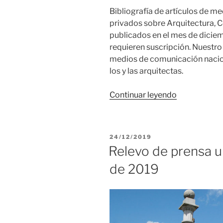
Bibliografía de artículos de m
privados sobre Arquitectura, C
publicados en el mes de diciem
requieren suscripción. Nuestro 
medios de comunicación nacion
los y las arquitectas.
«Relevo
Continuar leyendo
de
prensa
uruguaya
PUBLICADO
24/12/2019
en
EL
Relevo de prensa 
diciembre
de 2019
de
2019»