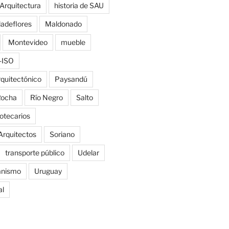
 Arquitectura
historia de SAU
ladeflores
Maldonado
Montevideo
mueble
-ISO
rquitectónico
Paysandú
ocha
Río Negro
Salto
iotecarios
Arquitectos
Soriano
transporte público
Udelar
anismo
Uruguay
al