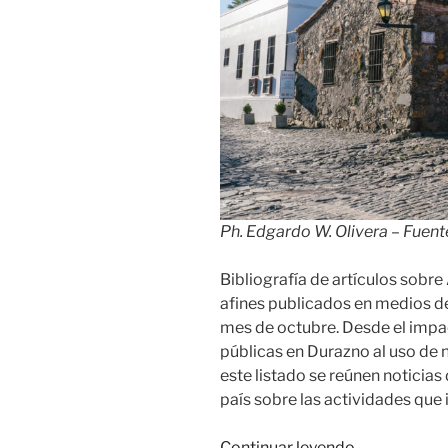
Ph. Edgardo W. Olivera – Fuent
Bibliografía de artículos sobr
afines publicados en medios de
mes de octubre. Desde el impa
públicas en Durazno al uso de 
este listado se reúnen noticia
país sobre las actividades que 
«Relevo
Continuar leyendo