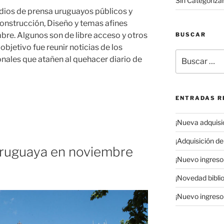
Sin Categoriza
edios de prensa uruguayos públicos y
onstrucción, Diseño y temas afines
bre. Algunos son de libre acceso y otros
BUSCAR
objetivo fue reunir noticias de los
Buscar
ales que atañen al quehacer diario de
por:
ENTRADAS R
¡Nueva adquisic
¡Adquisición de 
uruguaya en noviembre
¡Nuevo ingreso 
¡Novedad biblio
¡Nuevo ingreso 