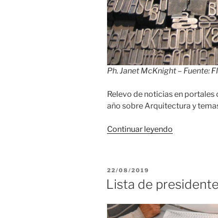
Ph. Janet McKnight – Fuente:
Fl
Relevo de noticias en portales
año sobre Arquitectura y temas
«Relevo
Continuar leyendo
de
prensa
uruguaya
PUBLICADO
22/08/2019
en
EL
Lista de president
agosto
de
2019»