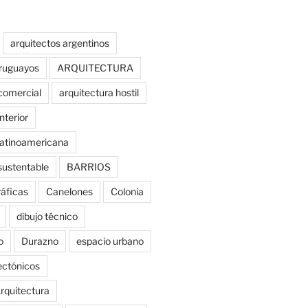
arquitectos argentinos
uruguayos
ARQUITECTURA
comercial
arquitectura hostil
nterior
latinoamericana
sustentable
BARRIOS
ráficas
Canelones
Colonia
dibujo técnico
o
Durazno
espacio urbano
tectónicos
rquitectura