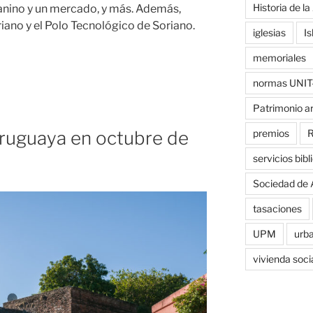
Historia de la
canino y un mercado, y más. Además,
ano y el Polo Tecnológico de Soriano.
iglesias
Is
memoriales
normas UNIT
Patrimonio a
uruguaya en octubre de
premios
R
servicios bibl
Sociedad de 
tasaciones
UPM
urb
vivienda soci