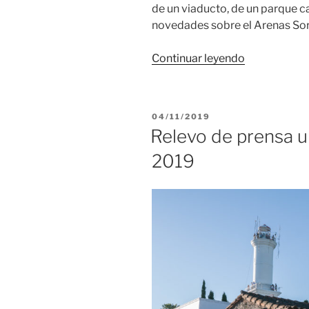
de un viaducto, de un parque 
novedades sobre el Arenas Sori
«Relevo
Continuar leyendo
de
prensa
uruguaya
PUBLICADO
04/11/2019
en
EL
Relevo de prensa 
noviembre
2019
de
2019»