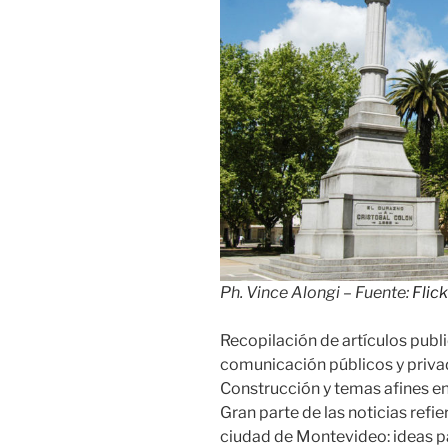
Ph. Vince Alongi – Fuente:
Flick
Recopilación de artículos publ
comunicación públicos y priva
Construcción y temas afines e
Gran parte de las noticias refi
ciudad de Montevideo: ideas pa