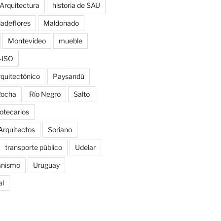
 Arquitectura
historia de SAU
ladeflores
Maldonado
Montevideo
mueble
-ISO
rquitectónico
Paysandú
ocha
Río Negro
Salto
iotecarios
Arquitectos
Soriano
transporte público
Udelar
anismo
Uruguay
al