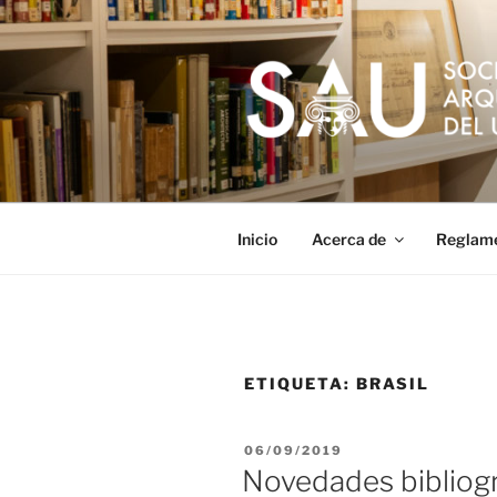
Saltar
al
contenido
Inicio
Acerca de
Reglam
ETIQUETA:
BRASIL
PUBLICADO
06/09/2019
EL
Novedades bibliogr