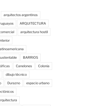
arquitectos argentinos
uruguayos
ARQUITECTURA
comercial
arquitectura hostil
nterior
latinoamericana
sustentable
BARRIOS
ráficas
Canelones
Colonia
dibujo técnico
o
Durazno
espacio urbano
tectónicos
rquitectura