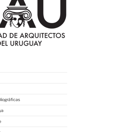
iográficas
ya
e