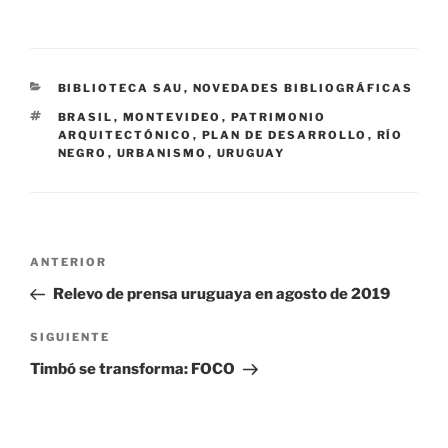
CATEGORÍAS
BIBLIOTECA SAU
,
NOVEDADES BIBLIOGRÁFICAS
ETIQUETAS
BRASIL
,
MONTEVIDEO
,
PATRIMONIO
ARQUITECTÓNICO
,
PLAN DE DESARROLLO
,
RÍO
NEGRO
,
URBANISMO
,
URUGUAY
Navegación
Entrada
ANTERIOR
de
anterior:
Relevo de prensa uruguaya en agosto de 2019
entradas
Siguiente
SIGUIENTE
entrada
Timbó se transforma: FOCO