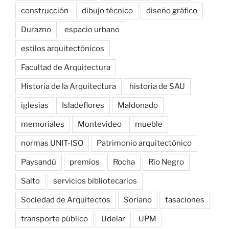
construcción
dibujo técnico
diseño gráfico
Durazno
espacio urbano
estilos arquitectónicos
Facultad de Arquitectura
Historia de la Arquitectura
historia de SAU
iglesias
Isladeflores
Maldonado
memoriales
Montevideo
mueble
normas UNIT-ISO
Patrimonio arquitectónico
Paysandú
premios
Rocha
Río Negro
Salto
servicios bibliotecarios
Sociedad de Arquitectos
Soriano
tasaciones
transporte público
Udelar
UPM