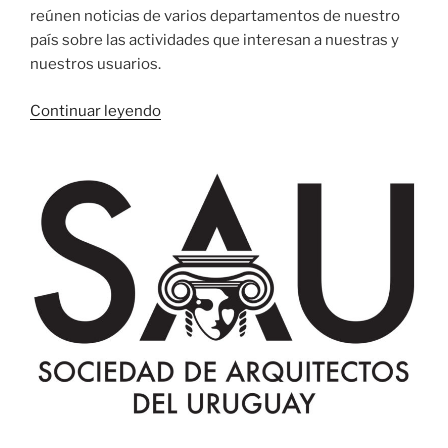
reúnen noticias de varios departamentos de nuestro
país sobre las actividades que interesan a nuestras y
nuestros usuarios.
«Relevo
Continuar leyendo
de
prensa
uruguaya
en
octubre
de
2019»