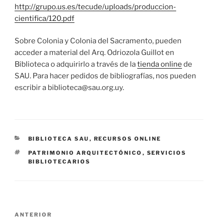
http://grupo.us.es/tecude/uploads/produccion-
cientifica/120.pdf
Sobre Colonia y Colonia del Sacramento, pueden
acceder a material del Arq. Odriozola Guillot en
Biblioteca o adquirirlo a través de la
tienda online
de
SAU. Para hacer pedidos de bibliografías, nos pueden
escribir a biblioteca@sau.org.uy.
CATEGORÍAS
BIBLIOTECA SAU
,
RECURSOS ONLINE
ETIQUETAS
PATRIMONIO ARQUITECTÓNICO
,
SERVICIOS
BIBLIOTECARIOS
Navegación
Entrada
ANTERIOR