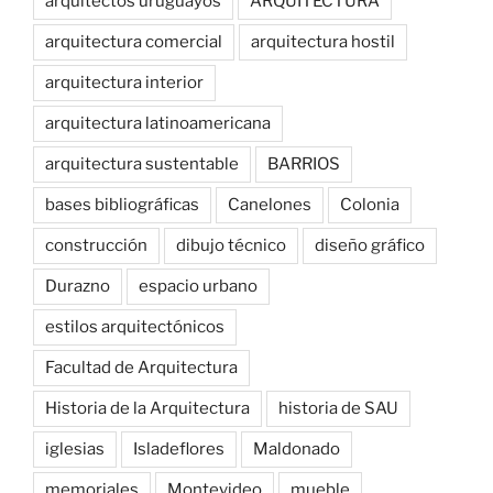
arquitectos uruguayos
ARQUITECTURA
arquitectura comercial
arquitectura hostil
arquitectura interior
arquitectura latinoamericana
arquitectura sustentable
BARRIOS
bases bibliográficas
Canelones
Colonia
construcción
dibujo técnico
diseño gráfico
Durazno
espacio urbano
estilos arquitectónicos
Facultad de Arquitectura
Historia de la Arquitectura
historia de SAU
iglesias
Isladeflores
Maldonado
memoriales
Montevideo
mueble