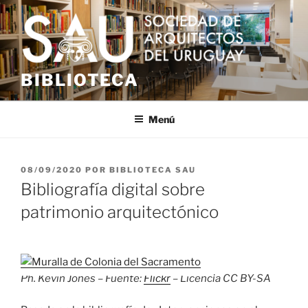
Saltar
al
contenido
BIBLIOTECA
Menú
PUBLICADO
08/09/2020
POR
BIBLIOTECA SAU
EL
Bibliografía digital sobre
patrimonio arquitectónico
Ph. Kevin Jones – Fuente:
Flickr
– Licencia CC BY-SA