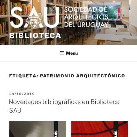
Saltar
al
contenido
BIBLIOTECA
Menú
ETIQUETA:
PATRIMONIO ARQUITECTÓNICO
PUBLICADO
18/10/2019
EL
Novedades bibliográficas en Biblioteca
SAU