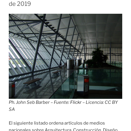
SAU»
de 2019
Ph. John Seb Barber – Fuente:
Flickr
– Licencia: CC BY
SA
El siguiente listado ordena artículos de medios
nacionales sobre Arquitectura, Construcción, Diseño