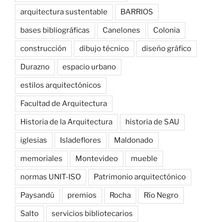
arquitectura sustentable
BARRIOS
bases bibliográficas
Canelones
Colonia
construcción
dibujo técnico
diseño gráfico
Durazno
espacio urbano
estilos arquitectónicos
Facultad de Arquitectura
Historia de la Arquitectura
historia de SAU
iglesias
Isladeflores
Maldonado
memoriales
Montevideo
mueble
normas UNIT-ISO
Patrimonio arquitectónico
Paysandú
premios
Rocha
Río Negro
Salto
servicios bibliotecarios