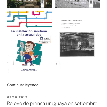
«Novedades
Continuar leyendo
bibliográficas
en
PUBLICADO
02/10/2019
EL
Biblioteca
Relevo de prensa uruguaya en setiembre